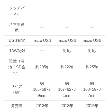
タッチパ
ネル
スマホ連
携
USB充電
micro USB
micro USB
micro USB
RAW記録
対応
対応
質量（電
池・SD含
約205g
約222g
約255g
む）
約
約
約
サイズ
105×59×2
107×62×3
108×59×3
（約）
9mm
1mm
7mm
発売年
2013年
2013年
2012年