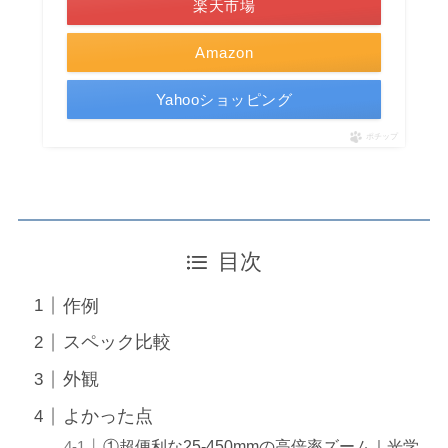
楽天市場
Amazon
Yahooショッピング
ポチップ
目次
作例
スペック比較
外観
よかった点
①超便利な25-450mmの高倍率ズーム｜光学