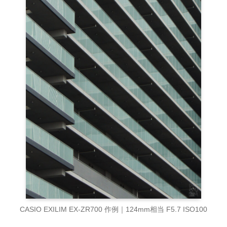
CASIO EXILIM EX-ZR700 作例｜124mm相当 F5.7 ISO100