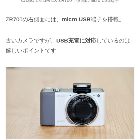
CASIO EXILIM EX-ZR700｜側面のmicro USB端子
ZR700の右側面には、
micro USB
端子を搭載。
古いカメラですが、
USB充電に対応
しているのは
嬉しいポイントです。