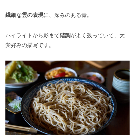
繊細な雲の表現
に、深みのある青。
ハイライトから影まで
階調
がよく残っていて、大
変好みの描写です。