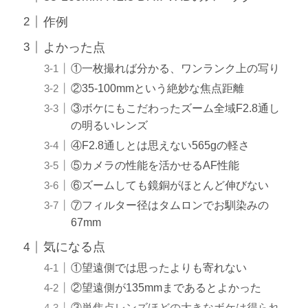
作例
よかった点
①一枚撮れば分かる、ワンランク上の写り
②35-100mmという絶妙な焦点距離
③ボケにもこだわったズーム全域F2.8通し
の明るいレンズ
④F2.8通しとは思えない565gの軽さ
⑤カメラの性能を活かせるAF性能
⑥ズームしても鏡銅がほとんど伸びない
⑦フィルター径はタムロンでお馴染みの
67mm
気になる点
①望遠側では思ったよりも寄れない
②望遠側が135mmまであるとよかった
③単焦点レンズほどの大きなボケは得られ