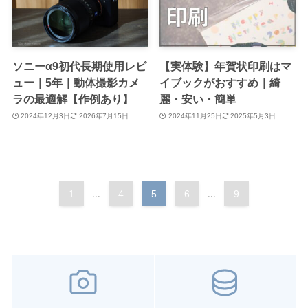
ソニーα9初代長期使用レビ
【実体験】年賀状印刷はマ
ュー｜5年｜動体撮影カメ
イブックがおすすめ｜綺
ラの最適解【作例あり】
麗・安い・簡単
2024年12月3日
2026年7月15日
2024年11月25日
2025年5月3日
1
...
4
5
6
...
9