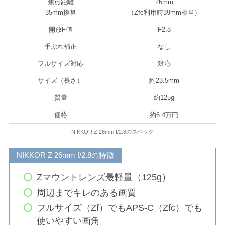
焦点距離
26mm
35mm換算
（Zfc利用時39mm相当）
開放F値
F2.8
手ぶれ補正
なし
フルサイズ対応
対応
サイズ（長さ）
約23.5mm
質量
約125g
価格
約6.4万円
NIKKOR Z 26mm f/2.8のスペック
NIKKOR Z 26mm f/2.8の特徴
Zマウントレンズ最軽量（125g）
周辺までキレのある画質
フルサイズ（Zf）でもAPS-C（Zfc）でも
使いやすい画角