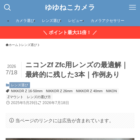
ゆゆねこカメラ
カメラ選び
レンズ選び
レビュー
カメラアクセサリー
＼ ポイント最大11倍！ ／
ホーム
レンズ選び
ニコンZf Zfc用レンズの最適解｜
2026
7/18
最終的に残した3本｜作例あり
レンズ選び
NIKKOR Z 16-50mm
NIKKOR Z 26mm
NIKKOR Z 40mm
NIKON
Zマウント
レンズの選び方
2025年5月29日
2026年7月18日
当ページのリンクには広告が含まれています。