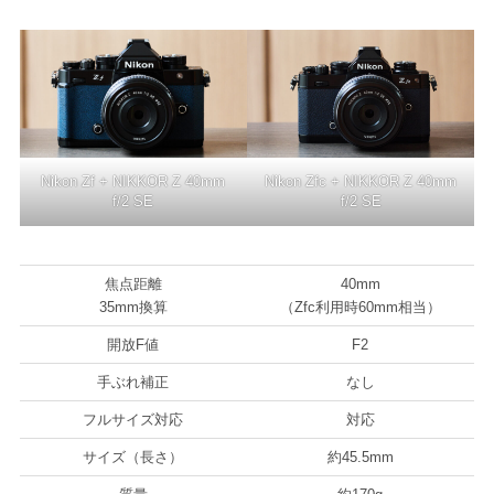
Nikon Zf + NIKKOR Z 40mm
Nikon Zfc + NIKKOR Z 40mm
f/2 SE
f/2 SE
焦点距離
40mm
35mm換算
（Zfc利用時60mm相当）
開放F値
F2
手ぶれ補正
なし
フルサイズ対応
対応
サイズ（長さ）
約45.5mm