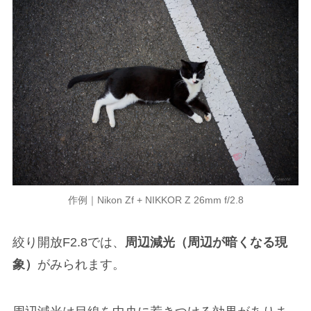
作例｜Nikon Zf + NIKKOR Z 26mm f/2.8
絞り開放F2.8では、
周辺減光（周辺が暗くなる現
象）
がみられます。