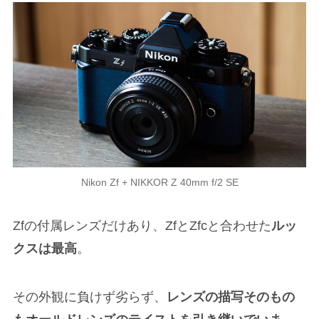
Nikon Zf + NIKKOR Z 40mm f/2 SE
Zfの付属レンズだけあり、ZfとZfcと合わせた
ルッ
クスは最高
。
その外観に負けず劣らず、
レンズの描写そのもの