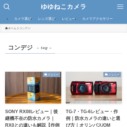
ゆゆねこカメラ
カメラ選び
レンズ選び
レビュー
カメラアクセサリー
ホーム
コンデジ
コンデジ
– tag –
レビュー
レビュー
SONY RX0IIレビュー｜後
TG-7・TG-6レビュー・作
継機不在の防水カメラ｜
例｜防水カメラの違いと選
RX0との違いも解説【作例
び方｜オリンパス/OM