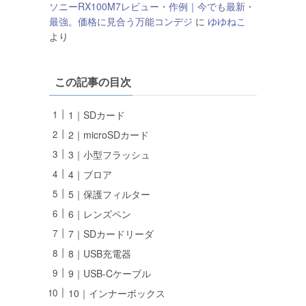
ソニーRX100M7レビュー・作例｜今でも最新・
最強。価格に見合う万能コンデジ
に
ゆゆねこ
より
この記事の目次
1｜SDカード
2｜microSDカード
3｜小型フラッシュ
4｜ブロア
5｜保護フィルター
6｜レンズペン
7｜SDカードリーダ
8｜USB充電器
9｜USB-Cケーブル
10｜インナーボックス