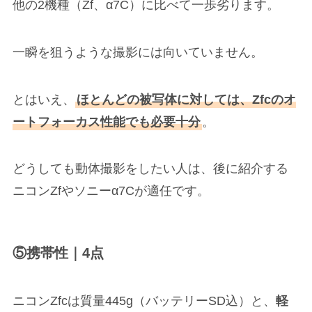
他の2機種（Zf、α7C）に比べて一歩劣ります。
一瞬を狙うような撮影には向いていません。
とはいえ、
ほとんどの被写体に対しては、Zfcのオ
ートフォーカス性能でも必要十分
。
どうしても動体撮影をしたい人は、後に紹介する
ニコンZfやソニーα7Cが適任です。
⑤携帯性｜4点
ニコンZfcは質量445g（バッテリーSD込）と、
軽