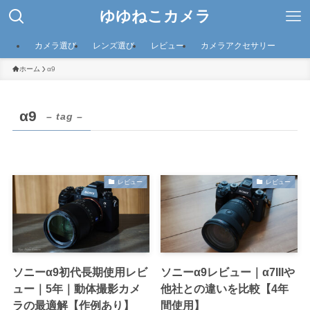
ゆゆねこカメラ
カメラ選び
レンズ選び
レビュー
カメラアクセサリー
ホーム
α9
α9
– tag –
レビュー
レビュー
ソニーα9初代長期使用レビ
ソニーα9レビュー｜α7IIIや
ュー｜5年｜動体撮影カメ
他社との違いを比較【4年
ラの最適解【作例あり】
間使用】